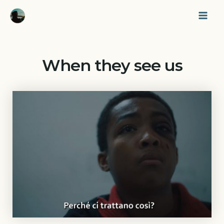
Vai
Mai
al
Men
contenuto
When they see us