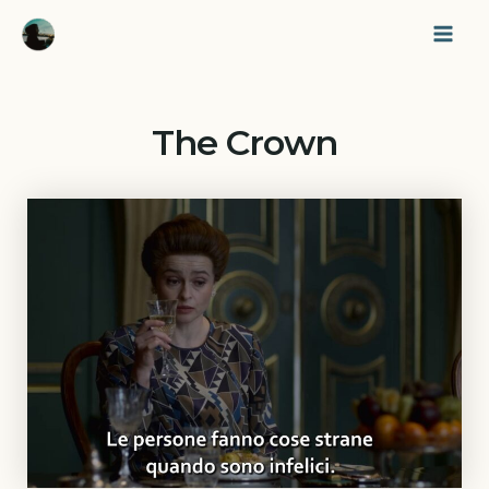
Vai
Mai
al
Men
contenuto
The Crown