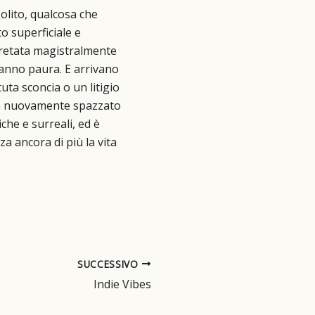
m
x
olito, qualcosa che
to superficiale e
d
rpretata magistralmente
fanno paura. E arrivano
ta sconcia o un litigio
o ha nuovamente spazzato
che e surreali, ed è
a ancora di più la vita
SUCCESSIVO
Indie Vibes