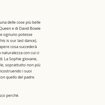
 una delle cose più belle
i Queen e di David Bowie
 che ognuno potesse
is is our last dance),
sapere cosa succederà
 naturalezza con cui ci
rdi. La Sophie giovane,
le, soprattutto non più
ricostruendo i suoi
con quello del padre.
isco perché.