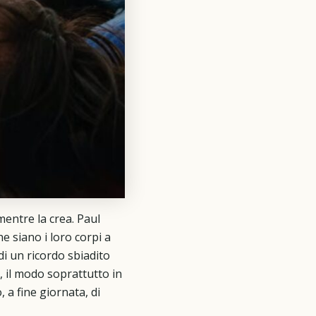
m
x
d
mentre la crea. Paul
e siano i loro corpi a
i un ricordo sbiadito
, il modo soprattutto in
, a fine giornata, di