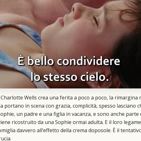
. Charlotte Wells crea una ferita a poco a poco, la rimargina 
a portano in scena con grazia, complicità, spesso lasciano ch
ophie, un padre e una figlia in vacanza, e sono anche parte d
iene ricostruito da una Sophie ormai adulta. E il loro legame
somiglia davvero all’effetto della crema doposole. È il tentativo
ucia.